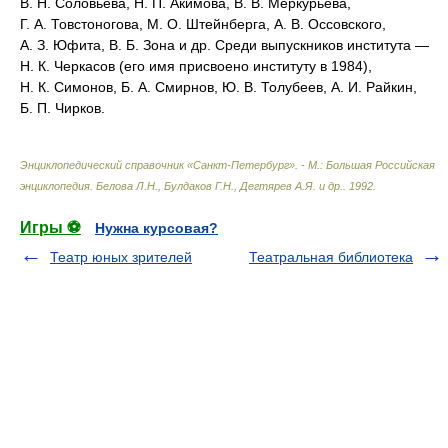
В. Н. Соловьёва, Н. П. Акимова, В. В. Меркурьева,
Г. А. Товстоногова, М. О. Штейнберга, А. В. Оссовского,
А. З. Юфита, В. Б. Зона и др. Среди выпускников института —
Н. К. Черкасов (его имя присвоено институту в 1984),
Н. К. Симонов, Б. А. Смирнов, Ю. В. Толубеев, А. И. Райкин,
Б. П. Чирков.
Энциклопедический справочник «Санкт-Петербург». - М.: Большая Российская
энциклопедия
.
Белова Л.Н., Булдаков Г.Н., Дегтярев А.Я. и др.
.
1992
.
Игры ⚽
Нужна курсовая?
Театр юных зрителей
Театральная библиотека